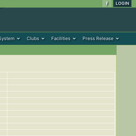
LOGIN
System
Clubs
Facilities
Press Release