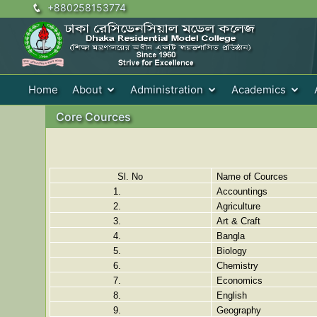
+880258153774
Home
About
Administration
Academics
Core Cources
Sl. No
Name of Cources
1.
Accountings
2.
Agriculture
3.
Art & Craft
4.
Bangla
5.
Biology
6.
Chemistry
7.
Economics
8.
English
9.
Geography