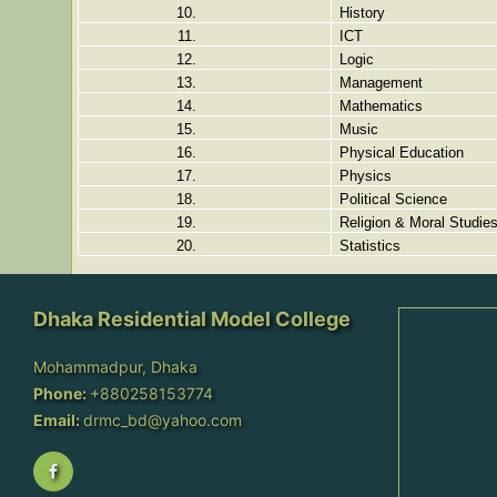
10.
History
11.
ICT
12.
Logic
13.
Management
14.
Mathematics
15.
Music
16.
Physical Education
17.
Physics
18.
Political Science
19.
Religion & Moral Studie
20.
Statistics
Dhaka Residential Model College
Mohammadpur, Dhaka
Phone:
+880258153774
Email:
drmc_bd@yahoo.com