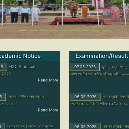
cademic Notice
Examination/Result
HSC Practical
তৃতীয়, চতুর্থ, পঞ্চম,
26
07.05.2026
n-2026
অষ্টম শ্রেণির অর্ধ-বার্ষিক পরীক্ষার রুটিন-২
Read More
জরুরি নোটিশ (নবম শ্রেণির
নবম শ্রেণির অর্ধ-বা
6
06.05.2026
্রম প্রসঙ্গে।)
শ্রেণির প্রাক-নির্বাচনি পরীক্ষার রুটিন-২০২৬
Read More
অফিস আদেশ (একাদশ থেকে দ্বাদশ
একাদশ শ্রেণির বার্ষি
6
06.05.2026