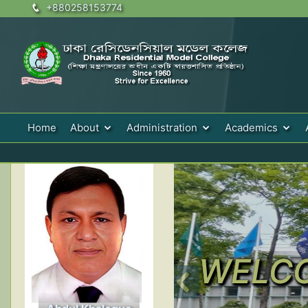
+880258153774
Home
About
Administration
Academics
WELC
WELC
WELC
WELC
WELC
WELC
WELC
WELC
WELC
WELC
Previous