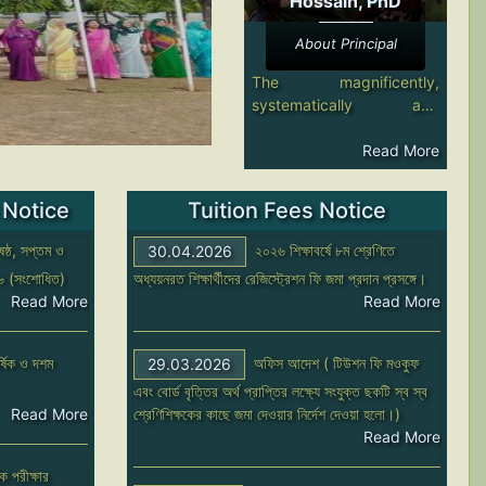
Hossain, PhD
About Principal
The magnificently,
systematically and
admirably designed
Dhaka Residential Model
Read More
College was established in
the year 1960. With its
 Notice
Tuition Fees Notice
enriched tradition and
splendor, the institution is
 ষষ্ঠ, সপ্তম ও
২০২৬ শিক্ষাবর্ষে ৮ম শ্রেণিতে
30.04.2026
situated on Mirpur Road in
০২৬ (সংশোধিত)
অধ্যয়নরত শিক্ষার্থীদের রেজিস্ট্রেশন ফি জমা প্রদান প্রসঙ্গে।
the heart of the capital
Read More
Read More
city of Bangladesh. It
accommodates about
5800 students in two
র্ষিক ও দশম
অফিস আদেশ ( টিউশন ফি মওকুফ
29.03.2026
shifts. In this digital
এবং বোর্ড বৃত্তির অর্থ প্রাপ্তির লক্ষ্যে সংযুক্ত ছকটি স্ব স্ব
technological era, due
Read More
শ্রেণিশিক্ষকের কাছে জমা দেওয়ার নির্দেশ দেওয়া হলো।)
emphasis has been laid on
Read More
imparting knowledge on
information technology
ক পরীক্ষার