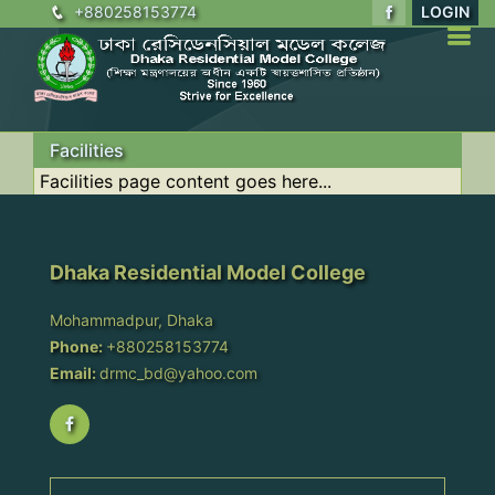
+880258153774
LOGIN
Facilities
Facilities page content goes here...
Dhaka Residential Model College
Mohammadpur, Dhaka
Phone:
+880258153774
Email:
drmc_bd@yahoo.com