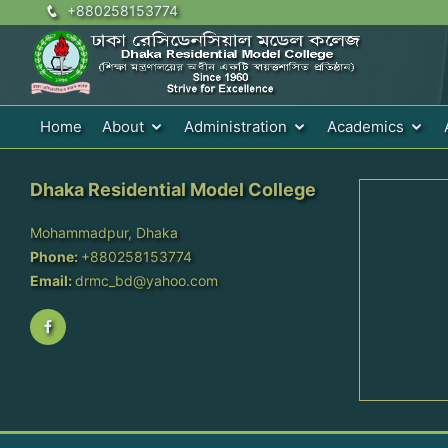
+880258153774
Home
About
Administration
Academics
Dhaka Residential Model College
Mohammadpur, Dhaka
Phone:
+880258153774
Email:
drmc_bd@yahoo.com