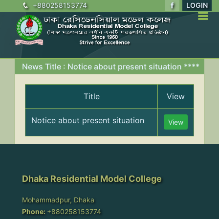
+880258153774
LOGIN
News Title : Notice about present situation ****
Title
View
Notice about present situation
View
Dhaka Residential Model College
Mohammadpur, Dhaka
Phone:
+880258153774