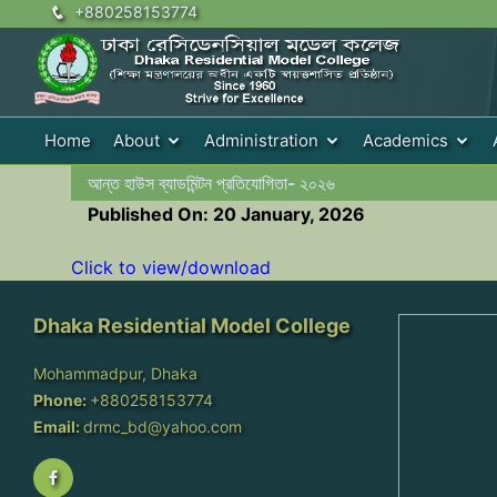
+880258153774
Home
About
Administration
Academics
আন্ত হাউস ব্যাডমিন্টন প্রতিযোগিতা- ২০২৬
Published On: 20 January, 2026
Click to view/download
Dhaka Residential Model College
Mohammadpur, Dhaka
Phone:
+880258153774
Email:
drmc_bd@yahoo.com