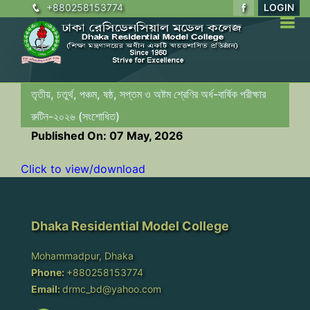
+880258153774
LOGIN
তৃতীয়, চতুর্থ, পঞ্চম, ষষ্ঠ, সপ্তম ও অষ্টম শ্রেণির অর্ধ-বার্ষিক পরীক্ষার
রুটিন-২০২৬ (সংশোধিত)
Published On: 07 May, 2026
Click to view/download
Dhaka Residential Model College
Mohammadpur, Dhaka
Phone:
+880258153774
Email:
drmc_bd@yahoo.com