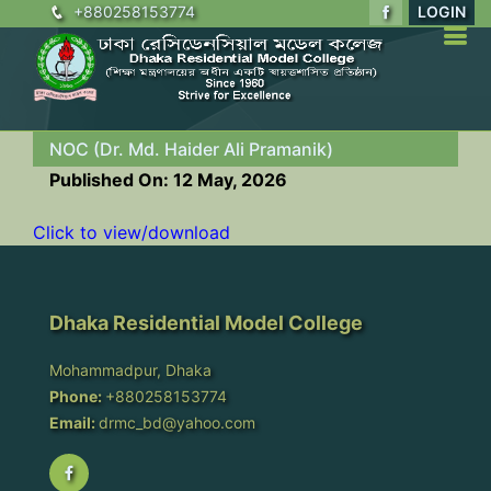
+880258153774
LOGIN
NOC (Dr. Md. Haider Ali Pramanik)
Published On: 12 May, 2026
Click to view/download
Dhaka Residential Model College
Mohammadpur, Dhaka
Phone:
+880258153774
Email:
drmc_bd@yahoo.com