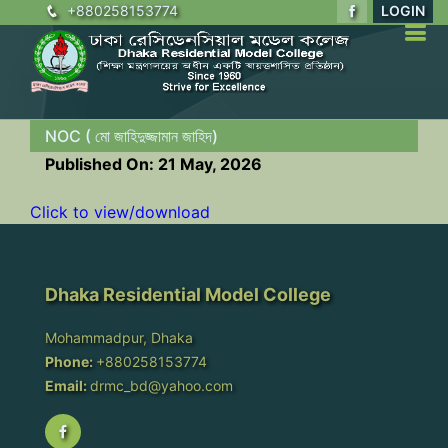
+880258153774
LOGIN
NOC ( মো জাহিদুজ্জামান জাহিদ)
Published On: 21 May, 2026
Click to view/download
Dhaka Residential Model College
Mohammadpur, Dhaka
Phone:
+880258153774
Email:
drmc_bd@yahoo.com